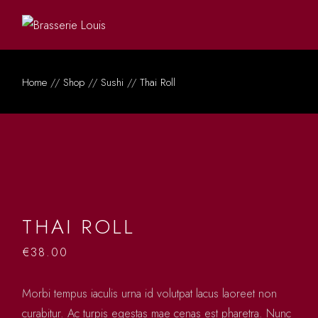
Home
Shop
Sushi
Thai Roll
THAI ROLL
€
38.00
Morbi tempus iaculis urna id volutpat lacus laoreet non
curabitur. Ac turpis egestas mae cenas est pharetra. Nunc