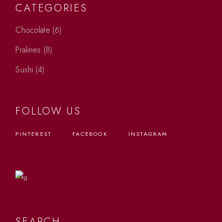
CATEGORIES
6
Chocolate
6
producten
8
Pralines
8
producten
4
Sushi
4
producten
FOLLOW US
PINTEREST
FACEBOOK
INSTAGRAM
Delights
SEARCH