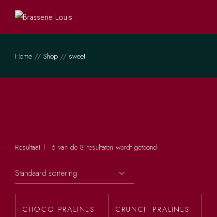
Skip
to
the
content
Home
Shop
sweet
Resultaat 1–6 van de 8 resultaten wordt getoond
CHOCO PRALINES
CRUNCH PRALINES