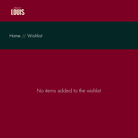
Skip
to
the
content
Home
Wishlist
No items added to the wishlist