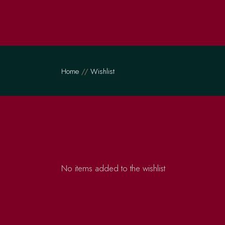
Skip
to
the
content
Home
Wishlist
No items added to the wishlist