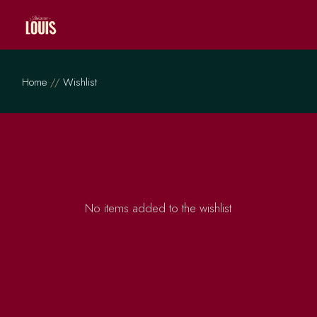
Skip
to
the
content
Home
Wishlist
No items added to the wishlist